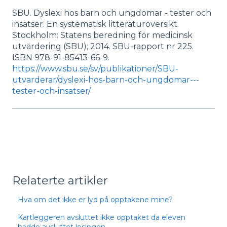
SBU. Dyslexi hos barn och ungdomar - tester och
insatser. En systematisk litteraturöversikt.
Stockholm: Statens beredning för medicinsk
utvärdering (SBU); 2014. SBU-rapport nr 225.
ISBN 978-91-85413-66-9.
https://www.sbu.se/sv/publikationer/SBU-
utvarderar/dyslexi-hos-barn-och-ungdomar---
tester-och-insatser/
Relaterte artikler
Hva om det ikke er lyd på opptakene mine?
Kartleggeren avsluttet ikke opptaket da eleven
hadde avsluttet lesingen.