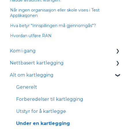
Når ingen organisasjon eller skole vises i Test
Applikasjonen
Hva betyr "Innspillingen må gjennomgås"?
Hvordan utføre RAN
Kom i gang
Nettbasert kartlegging
Logge inn
Alt om kartlegging
Tekniske krav med øyesporer
Kom igang med nettbasert kartlegging
Installasjon med øyesporer
Lær mer om nettbasert kartlegging
Generelt
Administration
FAQ
Forberedelser til kartlegging
Integrations
Utstyr for å kartlegge
Under en kartlegging