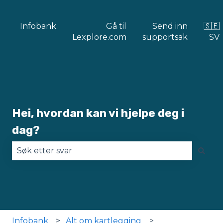
Infobank
Gå til
Send inn
🇸🇪
Lexplore.com
supportsak
SV
Hei, hvordan kan vi hjelpe deg i
dag?
Det finnes ingen forslag fordi søkefeltet er tomt
Infobank
Alt om kartlegging