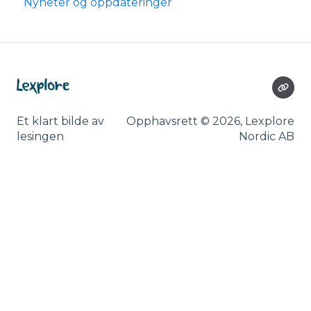
Nyheter og oppdateringer
Øvelser i leseflyt
Lexplore Leseapp
Annen
Information till vårdnadshavare
Et klart bilde av
Opphavsrett © 2026, Lexplore
lesingen
Nordic AB