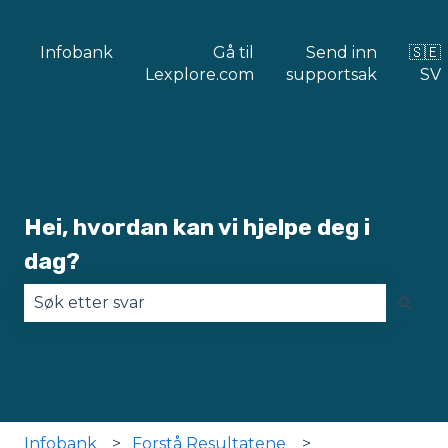
Infobank
Gå til
Send inn
🇸🇪
Lexplore.com
supportsak
SV
Hei, hvordan kan vi hjelpe deg i
dag?
Det finnes ingen forslag fordi søkefeltet er tomt
Infobank
Forstå Resultatene