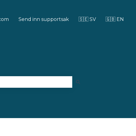
.com
Send inn supportsak
🇸🇪 SV
🇬🇧 EN