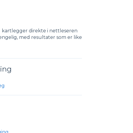
 kartlegger direkte i nettleseren
gjengelig, med resultater som er like
ing
eg
ging