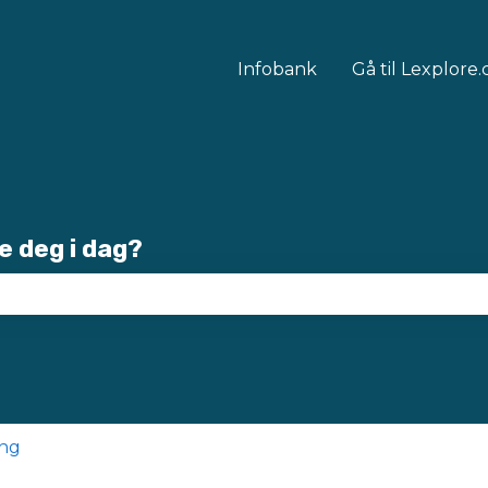
Infobank
Gå til Lexplore
e deg i dag?
økefeltet er tomt.
ing