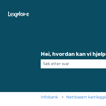
Hei, hvordan kan vi hjelp
Det finnes ingen forslag fordi s
Infobank
Nettbasert kartlegg