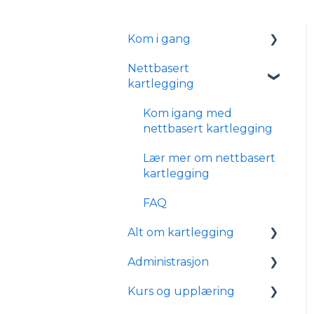
Kom i gang
Nettbasert
Logge inn
kartlegging
Tekniske krav med
øyesporer
Kom igang med
nettbasert kartlegging
Installasjon med
øyesporer
Lær mer om nettbasert
kartlegging
Administration
FAQ
Integrations
Alt om kartlegging
Administrasjon
Generelt
Kurs og upplæring
Forberedelser til
Administrere elever
kartlegging