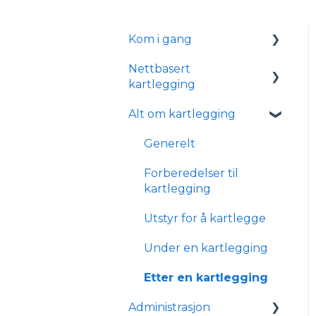
Kom i gang
Nettbasert
Logge inn
kartlegging
Tekniske krav med
Alt om kartlegging
øyesporer
Kom igang med
nettbasert kartlegging
Installasjon med
Generelt
øyesporer
Lær mer om nettbasert
Forberedelser til
kartlegging
Administration
kartlegging
FAQ
Integrations
Utstyr for å kartlegge
Under en kartlegging
Etter en kartlegging
Administrasjon