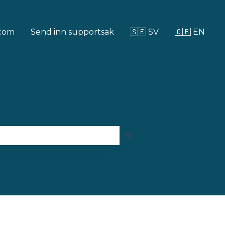
.com
Send inn supportsak
🇸🇪 SV
🇬🇧 EN