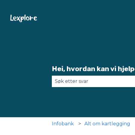
Hei, hvordan kan vi hjelp
Det finnes ingen forslag fordi s
Infobank
Alt om kartlegging