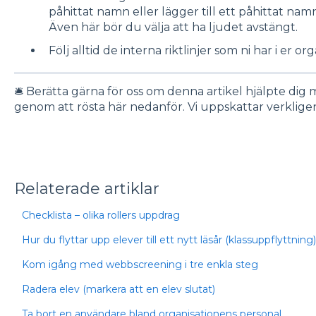
påhittat namn eller lägger till ett påhittat na
Även här bör du välja att ha ljudet avstängt.
Följ alltid de interna riktlinjer som ni har i er or
🛎️ Berätta gärna för oss om denna artikel hjälpte dig m
genom att rösta här nedanför. Vi uppskattar verklige
Relaterade artiklar
Checklista – olika rollers uppdrag
Hur du flyttar upp elever till ett nytt läsår (klassuppflyttning)
Kom igång med webbscreening i tre enkla steg
Radera elev (markera att en elev slutat)
Ta bort en användare bland organisationens personal