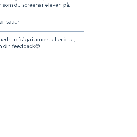
mn som du screenar eleven på.
ganisation.
ed din fråga i ämnet eller inte,
n din feedback😊