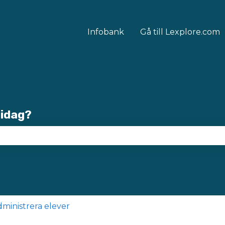
Infobank
Gå till Lexplore.com
 idag?
sökfältet är tomt.
ministrera elever