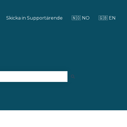
Skicka in Supportärende
🇳🇴 NO
🇬🇧 EN