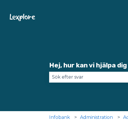
Hej, hur kan vi hjälpa dig
Det finns inga förslag eftersom 
Infobank
Administration
Ad