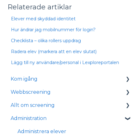
Relaterade artiklar
Elever med skyddad identitet
Hur ändrar jag mobilnummer för login?
Checklista – olika rollers uppdrag
Radera elev (markera att en elev slutat)
Lägg till ny användare/personal i Lexploreportalen
Kom igång
Webbscreening
Logga in
Allt om screening
Tekniska krav med eyetracker
Kom igång med webbscreening
Administration
Installation med eyetracker
Lär dig mer om webbscreening
Allmänt
Administration
FAQ
Förberedelser inför Screening
Administrera elever