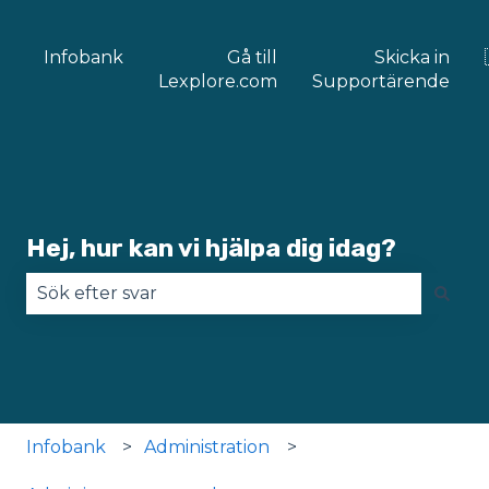
Infobank
Gå till
Skicka in
Lexplore.com
Supportärende
Hej, hur kan vi hjälpa dig idag?
Det finns inga förslag eftersom sökfältet är tomt
Infobank
Administration